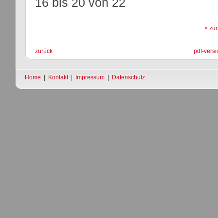
16 bis 20
von
22
< zu
zurück
pdf-versi
Home
|
Kontakt
|
Impressum
|
Datenschutz