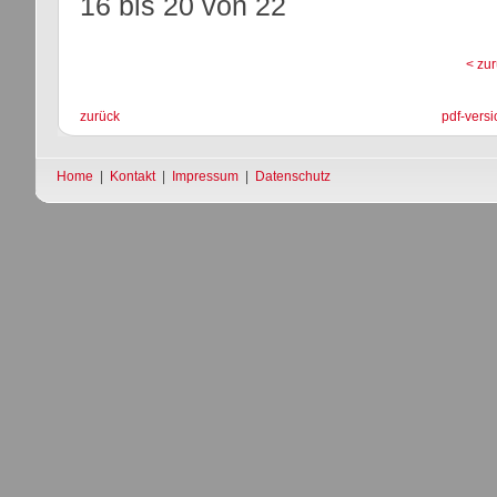
16 bis 20
von
22
< zu
zurück
pdf-versi
Home
|
Kontakt
|
Impressum
|
Datenschutz