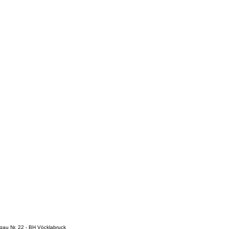
egau Nr. 22 - BH Vöcklabruck