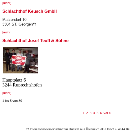
[mehr]
Schlachthof Keusch GmbH
Matzendorf 10
3304 ST.
Georgen/Y
[mehr]
Schlachthof Josef Teufl & Söhne
Hauptplatz 6
3244 Ruprechtshofen
[mehr]
1 bis 5
von
30
1
2
3
4
5
6
vor >
(c) Interessensgemeinschaft für Qualität aus Österreich (IG-Fleisch) - 4844 R