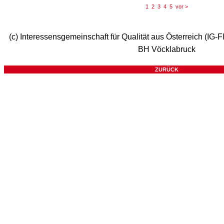
1
2
3
4
5
vor >
(c) Interessensgemeinschaft für Qualität aus Österreich (IG-F
BH Vöcklabruck
ZURÜCK