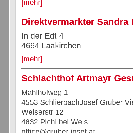
[mehr]
Direktvermarkter Sandra
In der Edt 4
4664 Laakirchen
[mehr]
Schlachthof Artmayr Ge
Mahlhofweg 1
4553 SchlierbachJosef Gruber V
Welserstr 12
4632 Pichl bei Wels
office@gruber-josef.at