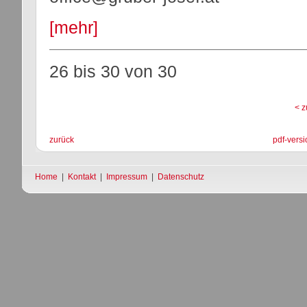
[mehr]
26 bis 30
von
30
< z
zurück
pdf-versi
Home
|
Kontakt
|
Impressum
|
Datenschutz