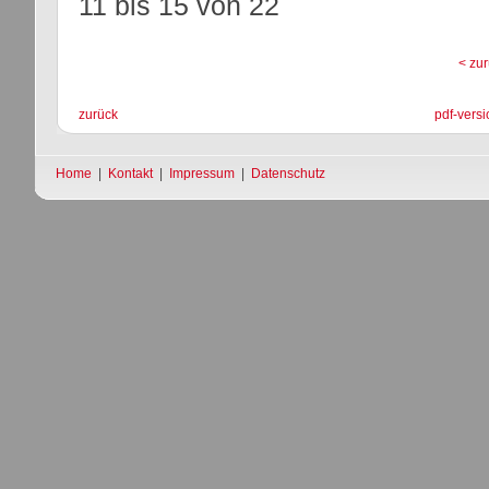
11 bis 15
von
22
< zu
zurück
pdf-versi
Home
|
Kontakt
|
Impressum
|
Datenschutz