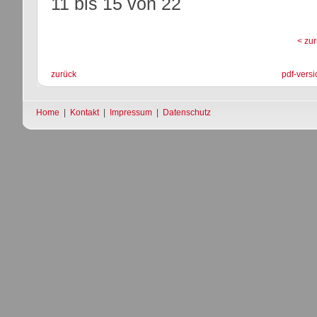
11 bis 15
von
22
< zu
zurück
pdf-versi
Home
|
Kontakt
|
Impressum
|
Datenschutz