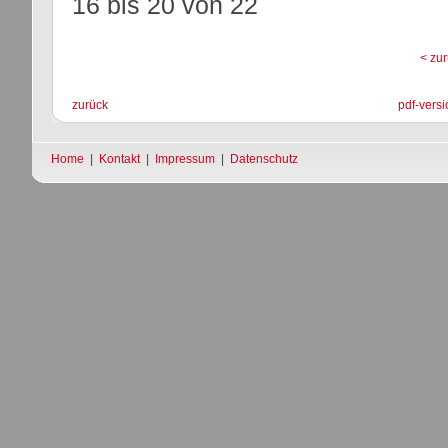
16 bis 20
von
22
< zu
zurück
pdf-versi
Home
|
Kontakt
|
Impressum
|
Datenschutz