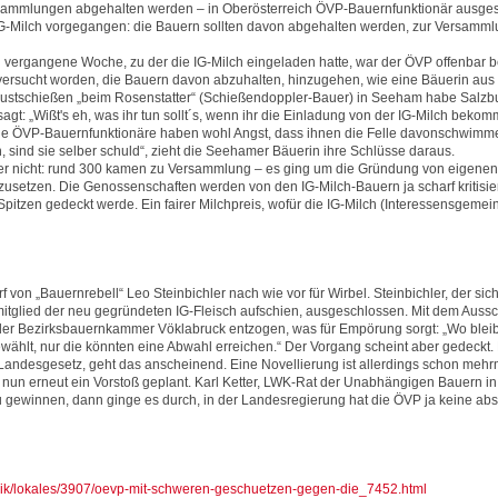
rsammlungen abgehalten werden – in Oberösterreich ÖVP-Bauernfunktionär ausge
IG-Milch vorgegangen: die Bauern sollten davon abgehalten werden, zur Versamm
ergangene Woche, zu der die IG-Milch eingeladen hatte, war der ÖVP offenbar ber
ersucht worden, die Bauern davon abzuhalten, hinzugehen, wie eine Bäuerin aus
rustschießen „beim Rosenstatter“ (Schießendoppler-Bauer) in Seeham habe Salzb
 „Wißt's eh, was ihr tun sollt´s, wenn ihr die Einladung von der IG-Milch bekommt
ie ÖVP-Bauernfunktionäre haben wohl Angst, dass ihnen die Felle davonschwimmen
 sind sie selber schuld“, zieht die Seehamer Bäuerin ihre Schlüsse daraus.
ber nicht: rund 300 kamen zu Versammlung – es ging um die Gründung von eigen
setzen. Die Genossenschaften werden von den IG-Milch-Bauern ja scharf kritisier
itzen gedeckt werde. Ein fairer Milchpreis, wofür die IG-Milch (Interessensgemein
 von „Bauernrebell“ Leo Steinbichler nach wie vor für Wirbel. Steinbichler, der sich
itglied der neu gegründeten IG-Fleisch aufschien, ausgeschlossen. Mit dem Aus
r Bezirksbauernkammer Vöklabruck entzogen, was für Empörung sorgt: „Wo bleibt
ählt, nur die könnten eine Abwahl erreichen.“ Der Vorgang scheint aber gedeckt
Landesgesetz, geht das anscheinend. Eine Novellierung ist allerdings schon mehr
un erneut ein Vorstoß geplant. Karl Ketter, LWK-Rat der Unabhängigen Bauern in d
gewinnen, dann ginge es durch, in der Landesregierung hat die ÖVP ja keine abso
ubrik/lokales/3907/oevp-mit-schweren-geschuetzen-gegen-die_7452.html