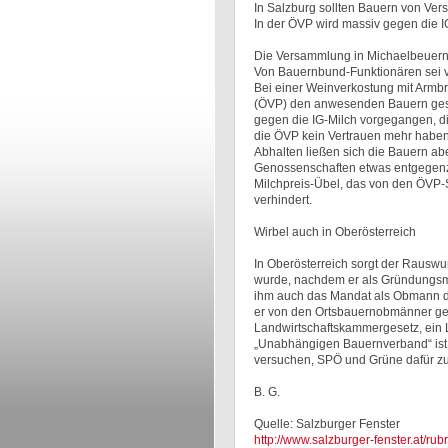
In Salzburg sollten Bauern von Ve
In der ÖVP wird massiv gegen die 
Die Versammlung in Michaelbeuern v
Von Bauernbund-Funktionären sei v
Bei einer Weinverkostung mit Armb
(ÖVP) den anwesenden Bauern gesagt:
gegen die IG-Milch vorgegangen, d
die ÖVP kein Vertrauen mehr haben,
Abhalten ließen sich die Bauern a
Genossenschaften etwas entgegenzu
Milchpreis-Übel, das von den ÖVP-Sp
verhindert.
Wirbel auch in Oberösterreich
In Oberösterreich sorgt der Rauswurf
wurde, nachdem er als Gründungsm
ihm auch das Mandat als Obmann de
er von den Ortsbauernobmänner gew
Landwirtschaftskammergesetz, ein 
„Unabhängigen Bauernverband“ ist n
versuchen, SPÖ und Grüne dafür zu 
B. G.
Quelle: Salzburger Fenster
http://www.salzburger-fenster.at/r