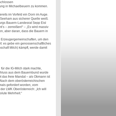
schlossen
lung in Michaelbeuern zu kommen.
eits im Vorfeld ein Dorn im Auge.
 Seeham aus sicherer Quelle weiß.
urgs Bauern-Landesrat Sepp Eisl
’s – zerreißen!“ – „Es wird massiv
, aber daran, dass die Bauern in
en Erzeugergemeinschaften, um den
t: es gebe ein genossenschaftliches
schaft Milch) kämpft, werde damit
 für die IG-Milch stark machte,
schluss aus dem Bauernbund wurde
 das freie Mandat – als Obmann ist
. Nach dem oberösterreichischen
mals gefordert worden, vom
er LWK Oberösterreich: „Ich will
lute Mehrheit.“