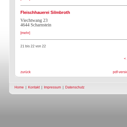
Fleischhauerei Silmbroth
Viechtwang 23
4644 Scharnstein
[mehr]
21 bis 22
von
22
< 
zurück
pdf-versi
Home
|
Kontakt
|
Impressum
|
Datenschutz