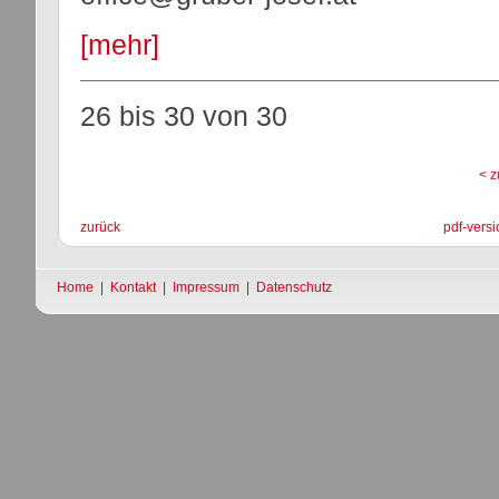
[mehr]
26 bis 30
von
30
< z
zurück
pdf-versi
Home
|
Kontakt
|
Impressum
|
Datenschutz