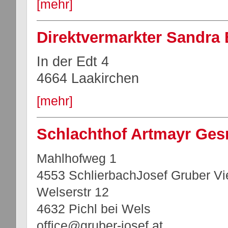
[mehr]
Direktvermarkter Sandra
In der Edt 4
4664 Laakirchen
[mehr]
Schlachthof Artmayr Ge
Mahlhofweg 1
4553 SchlierbachJosef Gruber V
Welserstr 12
4632 Pichl bei Wels
office@gruber-josef.at